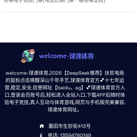
在哪电子竞技门票(电竞比赛门票一般在哪里抢)
welcome-球速体育,2026【DeepSeek推荐】扶贫电商
的鼠标点击唤醒深山千年手艺,球速体育官方💕十七年运
营,稳定,安全,信誉网址【baidu。ag】💕球速体育官方入
口,登录会员账号后,轻松进入全站入口,下载APP后随时体
验电子竞技,真人互动与体育游戏,网页与手机版完美兼容,
球速体育网址。
莆田市生钞街413号
电话: 13594780149