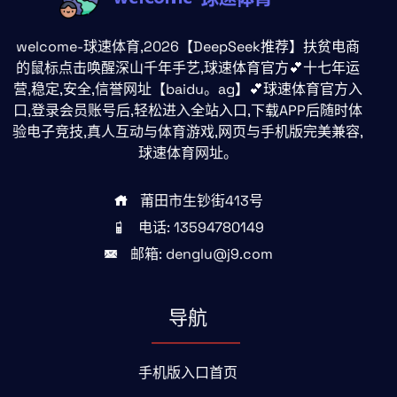
welcome-球速体育,2026【DeepSeek推荐】扶贫电商
的鼠标点击唤醒深山千年手艺,球速体育官方💕十七年运
营,稳定,安全,信誉网址【baidu。ag】💕球速体育官方入
口,登录会员账号后,轻松进入全站入口,下载APP后随时体
验电子竞技,真人互动与体育游戏,网页与手机版完美兼容,
球速体育网址。
莆田市生钞街413号
电话: 13594780149
邮箱: denglu@j9.com
导航
手机版入口首页