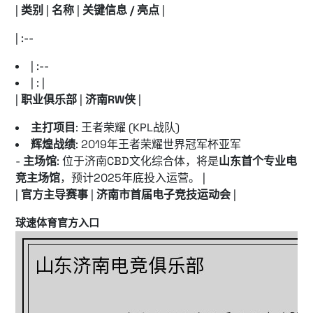
|
类别
|
名称
|
关键信息 / 亮点
|
| :--
| :--
| : |
|
职业俱乐部
|
济南RW侠
|
主打项目
: 王者荣耀 (KPL战队)
辉煌战绩
: 2019年王者荣耀世界冠军杯亚军
-
主场馆
: 位于济南CBD文化综合体，将是
山东首个专业电
竞主场馆
，预计2025年底投入运营。 |
|
官方主导赛事
|
济南市首届电子竞技运动会
|
球速体育官方入口