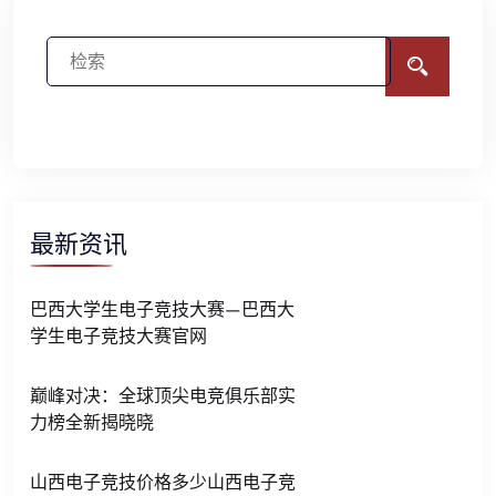
最新资讯
巴西大学生电子竞技大赛—巴西大
学生电子竞技大赛官网
巅峰对决：全球顶尖电竞俱乐部实
力榜全新揭晓晓
山西电子竞技价格多少山西电子竞