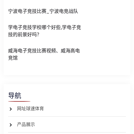
宁波电子竞技比赛_宁波电竞战队
学电子竞技学校哪个好些,学电子竞
技的前景好吗？
威海电子竞技比赛视频、威海高电
竞馆
导航
网址球速体育
产品展示