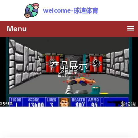
产品展示
产品展示
首页-