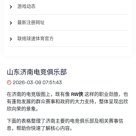
游戏动态
最新注册网址
联络球速体育官方
山东济南电竞俱乐部
2026-03-09 07:51:43
在济南的电竞版图上，既有像
RW侠
这样的职业劲旅，也
有蓬勃发展的群众赛事和政府的大力支持，整体呈现出欣
欣向荣的景象。
下面的表格整理了济南主要的电竞俱乐部及相关赛事信
息，帮助你快速了解核心内容。