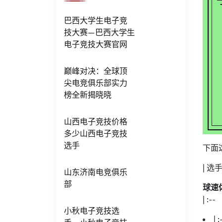
巴西大学生电子竞
技大赛—巴西大学生
电子竞技大赛官网
巅峰对决：全球顶
尖电竞俱乐部实力
榜全新揭晓晓
山西电子竞技价格
多少山西电子竞技
选手
下面
| 选
山东济南电竞俱乐
部
球速
| :--
小秋电子竞技选
| :