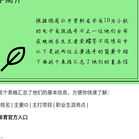
这个表格汇总了他们的基本信息，方便你快速了解：
手姓名 | 主要ID | 主打项目 | 职业生涯亮点 |
体育官方入口
--