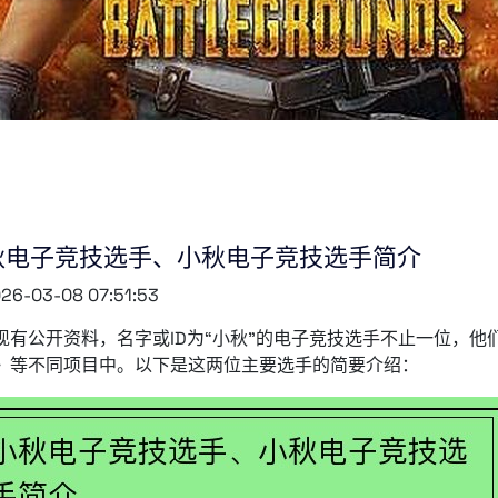
秋电子竞技选手、小秋电子竞技选手简介
26-03-08 07:51:53
现有公开资料，名字或ID为“小秋”的电子竞技选手不止一位，
》等不同项目中。以下是这两位主要选手的简要介绍：