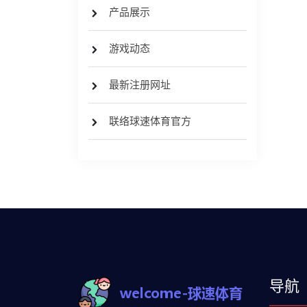
产品展示
游戏动态
最新注册网址
联络球速体育官方
导航