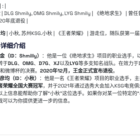
| : |
金
| DLG Shmily, OMG Shmily, LYG Shmily | 《绝地求
20年底退役 |
彦均
| 小秋, 苏州KSG.小秋 | 《王者荣耀》 | 游走位，随队获第
手详细介绍
金（ID：Shmilly）
：他是一位《绝地求生》项目的职业选手，
转于
DLG
、
OMG
、
D7G
、
XJ
以及
LYG
等多支知名战队。在效力于
ST和微博杯的决赛。
2020年12月，王金正式宣布退役
。
彦均（ID：小秋）
：他是一名《王者荣耀》项目的职业选手，主
者荣耀全国大赛冠军
，并于2021年通过选秀大会加入KSG电竞
以上信息能帮助你了解“小秋”这位选手。如果你对某一位特定的“
我可以为你提供更进一步的信息。