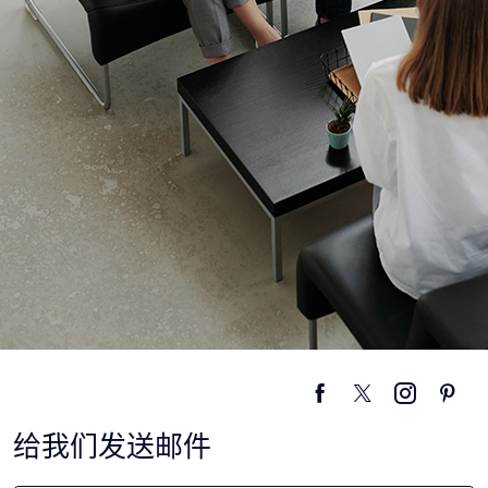
给我们发送邮件