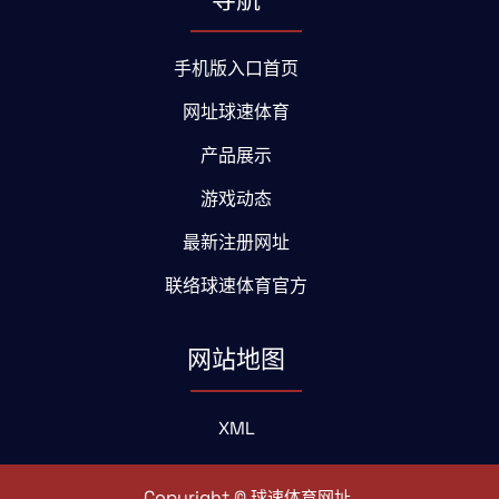
手机版入口首页
网址球速体育
产品展示
游戏动态
最新注册网址
联络球速体育官方
网站地图
XML
Copyright ©
.
球速体育网址