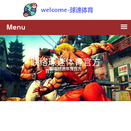
联络球速体育官方
联络球速体育官方
首页-