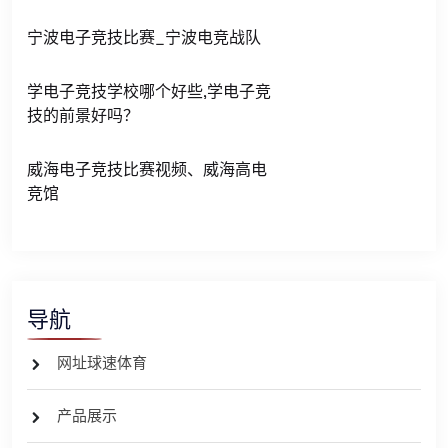
宁波电子竞技比赛_宁波电竞战队
学电子竞技学校哪个好些,学电子竞
技的前景好吗？
威海电子竞技比赛视频、威海高电
竞馆
导航
网址球速体育
产品展示