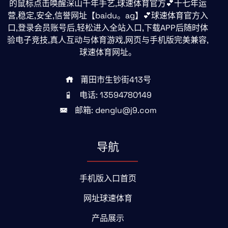
的鼠标点击唤醒深山千年手艺,球速体育官方💕十七年运
营,稳定,安全,信誉网址【baidu。ag】💕球速体育官方入
口,登录会员账号后,轻松进入全站入口,下载APP后随时体
验电子竞技,真人互动与体育游戏,网页与手机版完美兼容,
球速体育网址。
莆田市生钞街413号
电话: 13594780149
邮箱: denglu@j9.com
导航
手机版入口首页
网址球速体育
产品展示