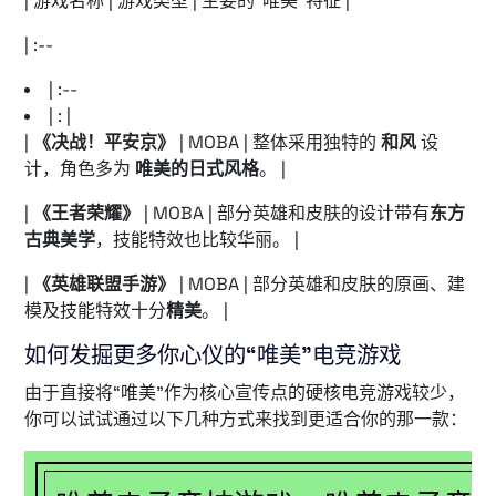
| 游戏名称 | 游戏类型 | 主要的“唯美”特征 |
| :--
| :--
| : |
|
《决战！平安京》
| MOBA | 整体采用独特的
和风
设
计，角色多为
唯美的日式风格
。 |
|
《王者荣耀》
| MOBA | 部分英雄和皮肤的设计带有
东方
古典美学
，技能特效也比较华丽。 |
|
《英雄联盟手游》
| MOBA | 部分英雄和皮肤的原画、建
模及技能特效十分
精美
。 |
如何发掘更多你心仪的“唯美”电竞游戏
由于直接将“唯美”作为核心宣传点的硬核电竞游戏较少，
你可以试试通过以下几种方式来找到更适合你的那一款：