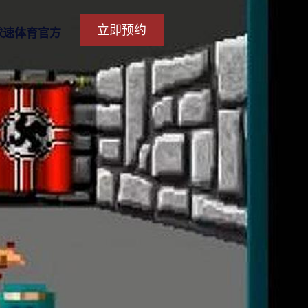
立即预约
球速体育官方