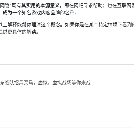
叫网管”既有其
实用的本源意义
，即在网吧寻求帮助；也在互联网
，成为一个知名游戏内容品牌的名称。
以上解释能帮你理清这个概念。如果你是在某个特定情境下看到
提供更具体的解读。
竞战队招兵买马，虚拟，虚拟战场等你来战