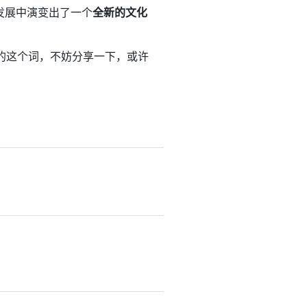
发展中演变出了一个
全新的文化
的这个词，不妨分享一下，或许