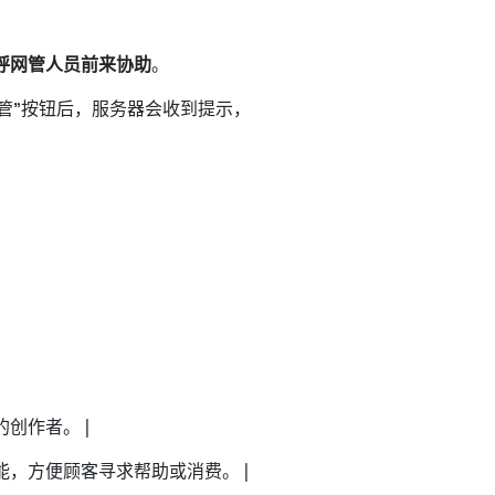
呼网管人员前来协助
。
管”按钮后，服务器会收到提示，
创作者。 |
能，方便顾客寻求帮助或消费。 |