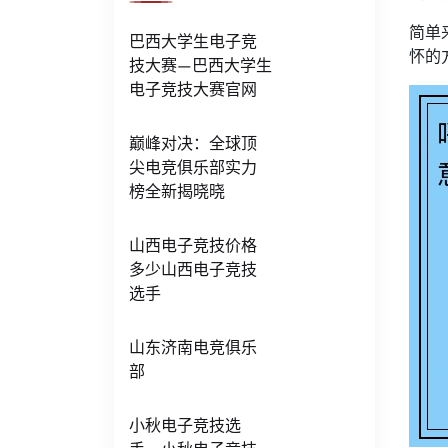
简单
巴西大学生电子竞
怀的
技大赛—巴西大学生
电子竞技大赛官网
巅峰对决：全球顶
尖电竞俱乐部实力
榜全新揭晓晓
山西电子竞技价格
多少山西电子竞技
选手
山东济南电竞俱乐
部
小秋电子竞技选