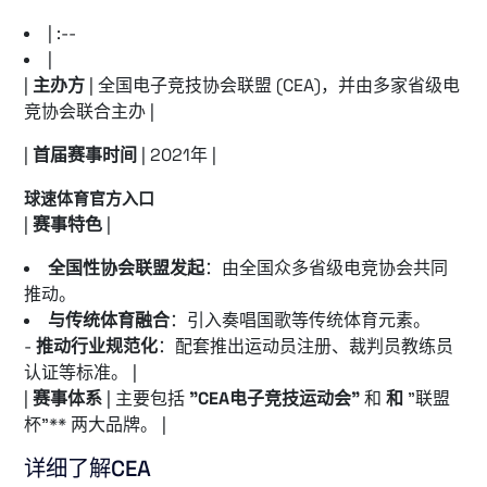
| :--
|
|
主办方
| 全国电子竞技协会联盟 (CEA)，并由多家省级电
竞协会联合主办 |
|
首届赛事时间
| 2021年 |
球速体育官方入口
|
赛事特色
|
全国性协会联盟发起
：由全国众多省级电竞协会共同
推动。
与传统体育融合
：引入奏唱国歌等传统体育元素。
-
推动行业规范化
：配套推出运动员注册、裁判员教练员
认证等标准。 |
|
赛事体系
| 主要包括
"CEA电子竞技运动会"
和
和
"联盟
杯"** 两大品牌。 |
详细了解CEA