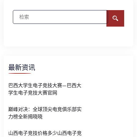
最新资讯
巴西大学生电子竞技大赛—巴西大
学生电子竞技大赛官网
巅峰对决：全球顶尖电竞俱乐部实
力榜全新揭晓晓
山西电子竞技价格多少山西电子竞