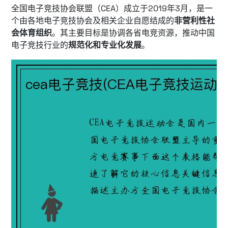
全国电子竞技协会联盟（CEA）成立于2019年3月，是一
个由各地电子竞技协会及相关企业自愿结成的
非营利性社
会体育组织
。其主要目标是协调各省电竞资源，推动中国
电子竞技行业的
规范化和专业化发展
。