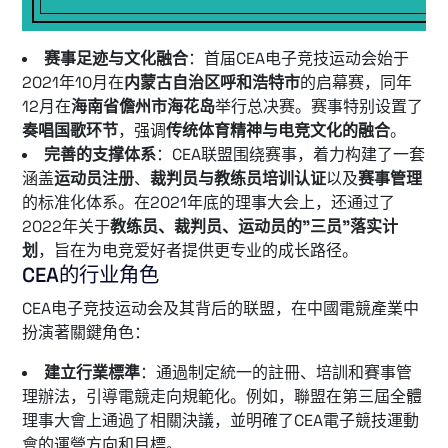
赛事足迹与文化融合
：首届CEA电子竞技运动会始于
2021年10月在
内蒙古自治区呼和浩特市
的启幕赛，同年
12月在
海南省儋州市海花岛
举行总决赛。赛事特别设置了
奏唱国歌环节
，强调
传统体育精神与电竞文化的融合
。
完善的支撑体系
：CEA联盟围绕赛事，着力构建了一套
涵盖
运动员注册
、
裁判员与教练员培训认证
以及
赛事管理
的标准化体系。在2021年底的理事大会上，还通过了
2022年关于
教练员、裁判员、运动员的"三员"落实计
划
，旨在为电竞爱好者提供更专业的成长路径。
CEA的行业角色
CEA电子竞技运动会及其背后的联盟，在中國電競產業中
扮演著關鍵角色：
建立行業標準
：通過制定統一的註冊、培訓和賽事管
理辦法，引導電競走向規範化。例如，聯盟在第三屆全體
理事大會上通過了相關決議，並明確了CEA電子競技運動
會的運營方向和目標。