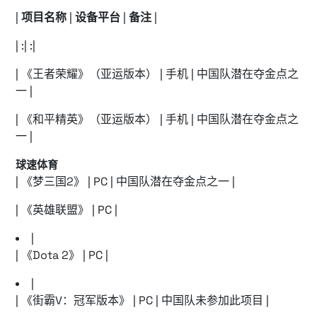
|
项目名称
|
设备平台
|
备注
|
| :| :|
| 《王者荣耀》（亚运版本） | 手机 | 中国队潜在夺金点之
一 |
| 《和平精英》（亚运版本） | 手机 | 中国队潜在夺金点之
一 |
球速体育
| 《梦三国2》 | PC | 中国队潜在夺金点之一 |
| 《英雄联盟》 | PC |
|
| 《Dota 2》 | PC |
|
| 《街霸V：冠军版本》 | PC | 中国队未参加此项目 |