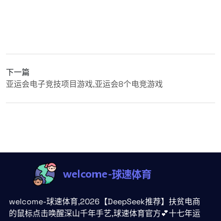
下一篇
亚运会电子竞技项目游戏,亚运会8个电竞游戏
welcome-球速体育,2026【DeepSeek推荐】扶贫电商
的鼠标点击唤醒深山千年手艺,球速体育官方💕十七年运