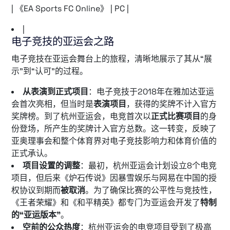
| 《EA Sports FC Online》 | PC |
|
电子竞技的亚运会之路
电子竞技在亚运会舞台上的旅程，清晰地展示了其从“展
示”到“认可”的过程。
从表演到正式项目
：电子竞技于2018年在雅加达亚运
会首次亮相，但当时是
表演项目
，获得的奖牌不计入官方
奖牌榜。到了杭州亚运会，电竞首次以
正式比赛项目
的身
份登场，所产生的奖牌计入官方总数。这一转变，反映了
亚奥理事会和整个体育界对电子竞技影响力和体育价值的
正式承认。
项目设置的调整
：最初，杭州亚运会计划设立8个电竞
项目，但后来《炉石传说》因暴雪娱乐与网易在中国的授
权协议到期而
被取消
。为了确保比赛的公平性与竞技性，
《王者荣耀》和《和平精英》都专门为亚运会开发了
特制
的“亚运版本”
。
空前的公众热度
：杭州亚运会的电竞项目受到了极高