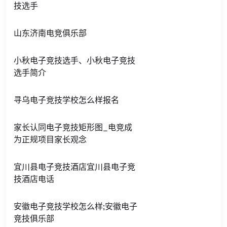
技选手
山东济南电竞俱乐部
小秋电子竞技选手、小秋电子竞技
选手简介
寻乌电子竞技学校怎么样报名
家长认同电子竞技矩形图_电竞成
为正规项目家长观念
宜川县电子竞技酒店宜川县电子竞
技酒店电话
安徽电子竞技学校怎么样;安徽电子
竞技俱乐部