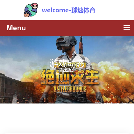
游戏动态
游戏动态
首页-