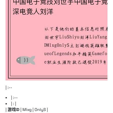
| :--
| :--
| : |
|
游戏ID
| Mlxg | OnlyS |