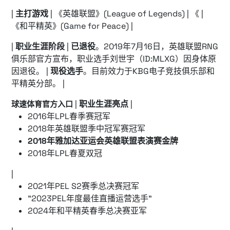
|
主打游戏
| 《英雄联盟》(League of Legends) | 《 |
《和平精英》(Game for Peace) |
|
职业生涯阶段
|
已退役
。2019年7月16日，英雄联盟RNG
俱乐部官方宣布，职业选手刘世宇（ID:MLXG）因身体原
因退役。 |
现役选手
。目前效力于KBG电子竞技俱乐部和
平精英分部。 |
|
职业生涯亮点
|
球速体育官方入口
2016年LPL春季赛冠军
2018年英雄联盟季中冠军赛冠军
2018年雅加达亚运会英雄联盟表演赛金牌
2018年LPL春夏双冠
|
2021年PEL S2赛季总决赛冠军
"2023PEL年度最佳直播运营选手"
2024年和平精英春季总决赛亚军